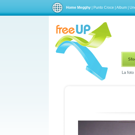
Home Megghy
|
Punto Croce
|
Album
|
Unc
Sfog
La foto