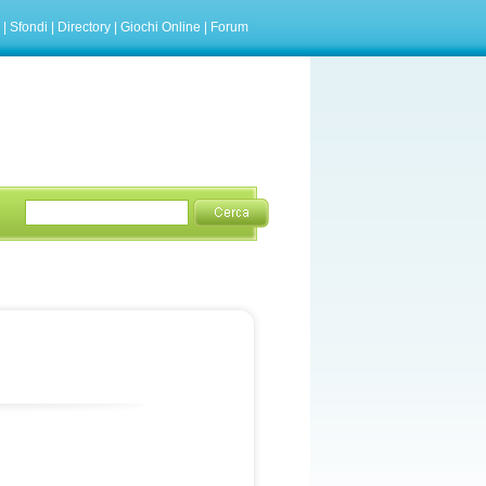
|
Sfondi
|
Directory
|
Giochi Online
|
Forum