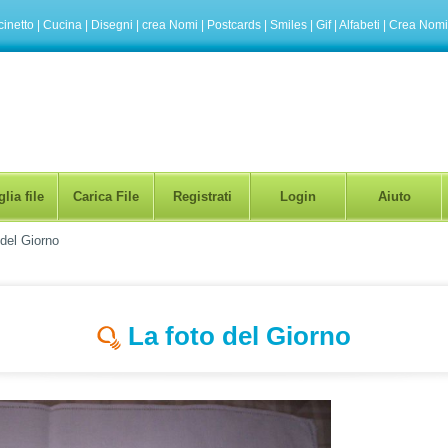
inetto
|
Cucina
|
Disegni
|
crea Nomi
|
Postcards
|
Smiles
|
Gif
|
Alfabeti
|
Crea Nomi
lia file
Carica File
Registrati
Login
Aiuto
 del Giorno
La foto del Giorno