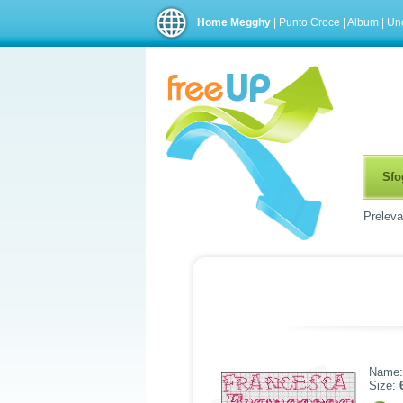
Home Megghy
|
Punto Croce
|
Album
|
Unc
Sfog
Preleva
Name
Size: