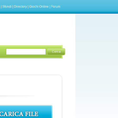
|
Sfondi
|
Directory
|
Giochi Online
|
Forum