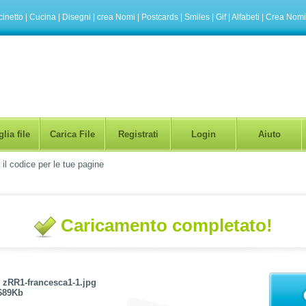
inetto
|
Cucina
|
Disegni
|
crea Nomi
|
Postcards
|
Smiles
|
Gif
|
Alfabeti
|
Crea Nomi
lia file
Carica File
Registrati
Login
Aiuto
 il codice per le tue pagine
Caricamento completato!
:
zRR1-francesca1-1.jpg
689Kb